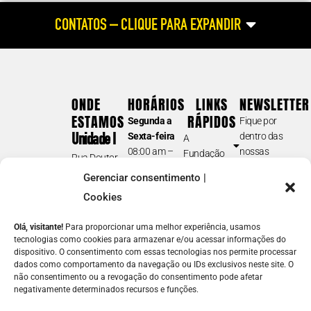
CONTATOS – CLIQUE PARA EXPANDIR
ATENDIMENTO HABILITAÇÃO E REABILITAÇÃO
(atendimento às pessoas cegas e com baixa visão; dúvidas relacionadas
ao aluno com deficiência visual; cursos profissionalizantes para pessoa
com deficiência visual)
ONDE
HORÁRIOS
LINKS
NEWSLETTER
Tel.: (11) 5087-0999
(opção 2)
ESTAMOS
RÁPIDOS
Segunda a
Fique por
atendimento@fundacaodorina.org.br
Sexta-feira
dentro das
Unidade I
A
08:00 am –
nossas
Fundação
Rua Doutor
BIBLIOTECA E DORINATECA
17:00 pm
novidades e
Soluções em
Diogo de
Gerenciar consentimento |
Sábados e
acontecimentos.
(acervo /catálogo; formatos dos materiais disponíveis para
Acessibilidade
Faria, 558
Cookies
Domingos
empréstimo; devolução e prazos; guia de navegação e inscrição;
E-
Vila
Atuação
fechado
solicitações de
downloads
; etc.)
Clementino –
mail
Notícias
Olá, visitante!
Para proporcionar uma melhor experiência, usamos
(11) 5087-0990
SP
Junte-se a
tecnologias como cookies para armazenar e/ou acessar informações do
Nome
biblioteca@fundacaodorina.org.br
Unidade II
dispositivo. O consentimento com essas tecnologias nos permite processar
Nós
dados como comportamento da navegação ou IDs exclusivos neste site. O
Contato
Rua Estado
não consentimento ou a revogação do consentimento pode afetar
REDE DE LEITURA INCLUSIVA
de Israel, 289
Como
negativamente determinados recursos e funções.
ENVIAR
(cadastro de instituições e escolas na Dorinateca; doação de livros;
Vila
ajudar
⟶