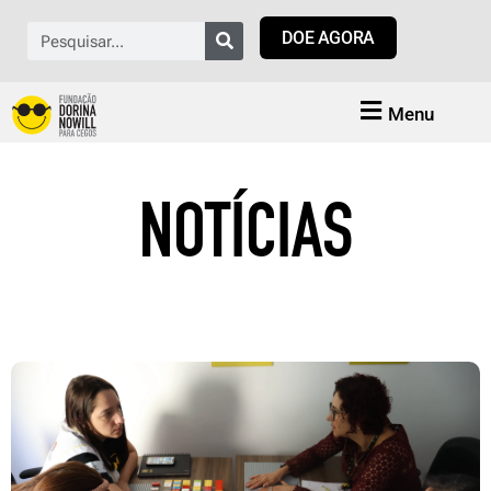
Ir
Pesquisar
DOE AGORA
para
o
conteúdo
Menu
NOTÍCIAS