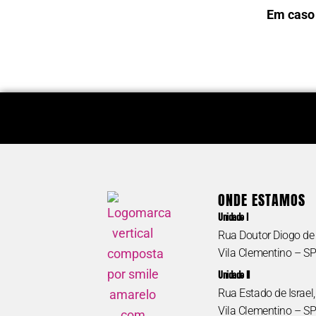
Em caso 
ATENDIMENTO HABILITAÇÃO
BIBLIOTECA E
E REABILITAÇÃO
(acervo /catálo
ONDE ESTAMOS
(atendimento às pessoas
dos materiais d
Unidade I
cegas e com baixa visão;
para empréstim
Rua Doutor Diogo de 
dúvidas relacionadas ao aluno
e prazos; guia 
Vila Clementino – S
com deficiência visual; cursos
e inscrição; soli
Unidade II
profissionalizantes para
downloads
; etc.)
Rua Estado de Israel
pessoa com deficiência visual)
(11) 5087-0990
Vila Clementino – S