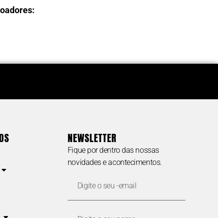
Doadores:
 ORÇAMENTOS
EMPREGABILIDADE
cessibilidade
(vagas para pessoas com
DOS
NEWSLETTER
deficiência visual – empresas
; estúdios
Fique por dentro das nossas
e/ou candidatos)
onsultorias em
novidades e acontecimentos.
 Central de
(11) 5087-0953
E-
rkshops e
empregabilidade@fundacaodorina.org.br
mail
7-0999
(também
Nome