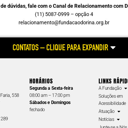
de dúvidas, fale com o Canal de Relacionamento com 
(11) 5087-0999 – opção 4
relacionamento@fundacaodorina.org.br
CONTATOS – CLIQUE PARA EXPANDIR
CONTATOS | FALE COM A GENTE
 DORINATECA
REDE DE LEITURA INCLUSIVA
COMERCIAL |
go; formatos
(cadastro de instituições e
Soluções em A
HORÁRIOS
LINKS RÁPI
isponíveis
escolas na Dorinateca;
(gráfica braille
Segunda a Sexta-feira
A Fundação
o; devolução
doação de livros; oficina de
audiovisual; c
Faria, 558
08:00 am – 17:00 pm
Soluções em
de navegação
livros acessíveis;
acessibilidade;
P
Sábados e Domingos
Acessibilidade
citações de
articulações sobre leitura
Formações; wo
fechado
Atuação
inclusiva; GT – Grupos de
palestras, etc.)
, 289
Notícias
Trabalho; etc.)
Tel.: (11) 508
P
(11) 5087-0960
Junte-se a Nós