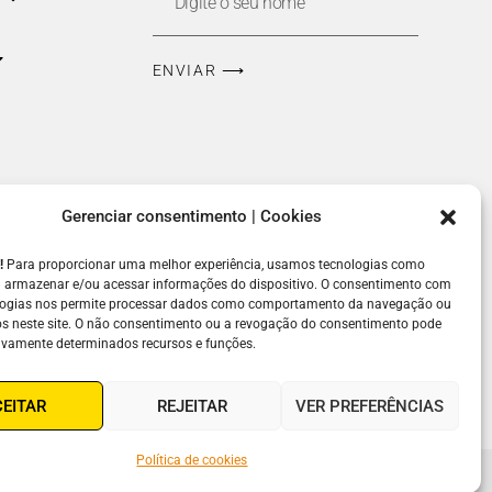
ção 1)
odorina.org.br
ENVIAR ⟶
ADA E CENTRO
VOLUNTARIADO
(faça parte; Voluntariado
para conhecer a
Corporativo)
ória da
(11) 5087-0971
udantes)
voluntariado@fundacaodorina.org.br
Gerenciar consentimento | Cookies
5
e!
Para proporcionar uma melhor experiência, usamos tecnologias como
fundacaodorina.org.br
a armazenar e/ou acessar informações do dispositivo. O consentimento com
logias nos permite processar dados como comportamento da navegação ou
os neste site. O não consentimento ou a revogação do consentimento pode
tivamente determinados recursos e funções.
CEITAR
REJEITAR
VER PREFERÊNCIAS
Política de cookies