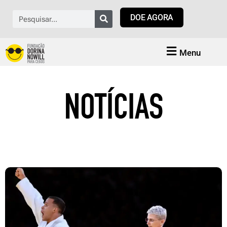
Ir
Pesquisar
DOE AGORA
para
o
conteúdo
Menu
NOTÍCIAS