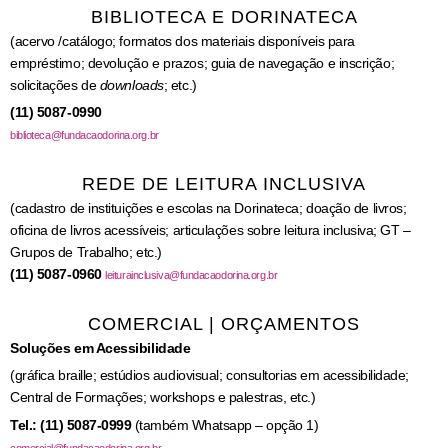
BIBLIOTECA E DORINATECA
(acervo /catálogo; formatos dos materiais disponíveis para
empréstimo; devolução e prazos; guia de navegação e inscrição;
solicitações de
downloads
; etc.)
(11) 5087-0990
biblioteca@fundacaodorina.org.br
REDE DE LEITURA INCLUSIVA
(cadastro de instituições e escolas na Dorinateca; doação de livros;
oficina de livros acessíveis; articulações sobre leitura inclusiva; GT –
Grupos de Trabalho; etc.)
(11) 5087-0960
leiturainclusiva@fundacaodorina.org.br
COMERCIAL | ORÇAMENTOS
Soluções em Acessibilidade
(gráfica braille; estúdios audiovisual; consultorias em acessibilidade;
Central de Formações; workshops e palestras, etc.)
Tel.: (11) 5087-0999
(também Whatsapp – opção 1)
comercial@fundacaodorina.org.br