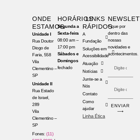
ONDE
HORÁRIOS
LINKS
NEWSLET
ESTAMOS
RÁPIDOS
Segunda a
Fique por
Sexta-feira
dentro das
Unidade I
A
08:00 am –
nossas
Rua Doutor
Fundação
17:00 pm
novidades e
Diogo de
Soluções em
Sábados e
acontecimentos.
Faria, 558
Acessibilidade
Domingos
Vila
E-
Atuação
fechado
Clementino –
mail
Notícias
SP
Junte-se a
Unidade II
Nome
Nós
Rua Estado
Contato
de Israel,
Como
289
ENVIAR
ajudar
Vila
⟶
Linha Ética
Clementino –
SP
Fones:
(11)