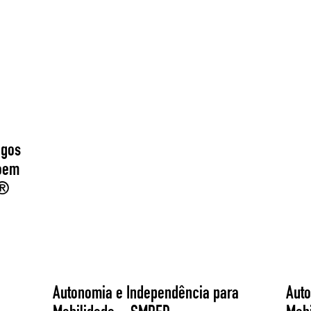
egos
roem
O®
Autonomia e Independência para
Aut