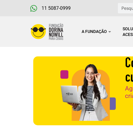
Ir
Pesqu
11 5087-0999
para
o
SOLU
conteúdo
A FUNDAÇÃO
ACES
C
c
Ag
cr