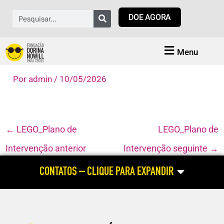
Ir
Pesquisar
DOE AGORA
para
o
conteúdo
Menu
Por
admin
/
10/05/2026
←
LEGO_Plano de
LEGO_Plano de
Intervenção anterior
Intervenção seguinte
→
CONTATOS – CLIQUE PARA EXPANDIR
ATENDIMENTO HABILITAÇÃO E REABILITAÇÃO
(atendimento às pessoas cegas e com baixa visão; dúvidas relacionadas
ao aluno com deficiência visual; cursos profissionalizantes para pessoa
com deficiência visual)