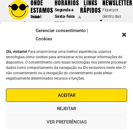
ONDE
HORÁRIOS
LINKS
NEWSLETTER
Tel.: (11) 5087-0999
(opção 2)
ESTAMOS
RÁPIDOS
Segunda a
Fique por
atendimento@fundacaodorina.org.br
Sexta-feira
dentro das
Unidade I
A
08:00 am –
nossas
Rua Doutor
Fundação
BIBLIOTECA E DORINATECA
17:00 pm
novidades e
Diogo de
Gerenciar consentimento |
Soluções em
Sábados e
acontecimentos.
(acervo /catálogo; formatos dos materiais disponíveis para
Faria, 558
Acessibilidade
Cookies
Domingos
empréstimo; devolução e prazos; guia de navegação e inscrição;
Vila
E-
Atuação
fechado
solicitações de
downloads
; etc.)
Clementino –
Olá, visitante!
Para proporcionar uma melhor experiência, usamos
mail
Notícias
SP
tecnologias como cookies para armazenar e/ou acessar informações do
(11) 5087-0990
Junte-se a
dispositivo. O consentimento com essas tecnologias nos permite processar
Unidade II
Nome
biblioteca@fundacaodorina.org.br
Nós
dados como comportamento da navegação ou IDs exclusivos neste site. O
Rua Estado
não consentimento ou a revogação do consentimento pode afetar
Contato
de Israel, 289
REDE DE LEITURA INCLUSIVA
negativamente determinados recursos e funções.
Como
Vila
ENVIAR
(cadastro de instituições e escolas na Dorinateca; doação de livros;
ajudar
Clementino –
⟶
oficina de livros acessíveis; articulações sobre leitura inclusiva; GT –
ACEITAR
Linha Ética
SP
Grupos de Trabalho; etc.)
Fones:
(11)
(11) 5087-0960
leiturainclusiva@fundacaodorina.org.br
REJEITAR
5087-0999
/
5554-0999
COMERCIAL | ORÇAMENTOS
VER PREFERÊNCIAS
Soluções em Acessibilidade