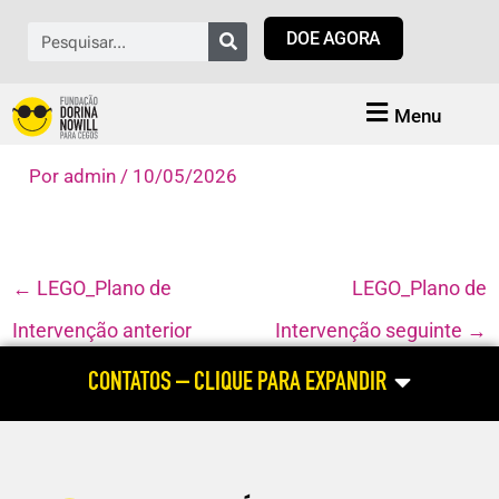
Ir
Pesquisar
DOE AGORA
para
o
conteúdo
Menu
Por
admin
/
10/05/2026
←
LEGO_Plano de
LEGO_Plano de
Intervenção anterior
Intervenção seguinte
→
CONTATOS – CLIQUE PARA EXPANDIR
ATENDIMENTO HABILITAÇÃO E REABILITAÇÃO
(atendimento às pessoas cegas e com baixa visão; dúvidas relacionadas
ao aluno com deficiência visual; cursos profissionalizantes para pessoa
com deficiência visual)