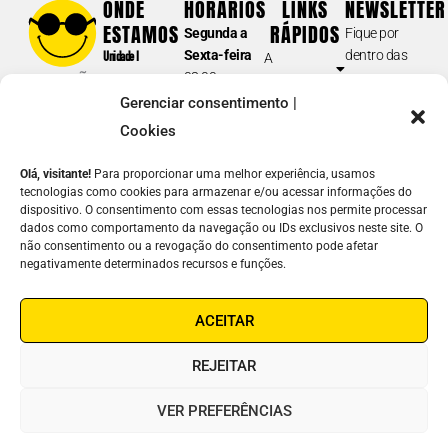
ONDE
HORÁRIOS
LINKS
NEWSLETTER
Tel.: (11) 5087-0999
(opção 2)
ESTAMOS
RÁPIDOS
Segunda a
Fique por
atendimento@fundacaodorina.org.br
Sexta-feira
dentro das
Unidade I
A
08:00 am –
nossas
Rua Doutor
Fundação
BIBLIOTECA E DORINATECA
17:00 pm
novidades e
Diogo de
Gerenciar consentimento |
Soluções em
Sábados e
acontecimentos.
(acervo /catálogo; formatos dos materiais disponíveis para
Faria, 558
Acessibilidade
Cookies
Domingos
empréstimo; devolução e prazos; guia de navegação e inscrição;
Vila
E-
Atuação
fechado
solicitações de
downloads
; etc.)
Clementino –
Olá, visitante!
Para proporcionar uma melhor experiência, usamos
mail
Notícias
SP
tecnologias como cookies para armazenar e/ou acessar informações do
(11) 5087-0990
Junte-se a
dispositivo. O consentimento com essas tecnologias nos permite processar
Unidade II
Nome
biblioteca@fundacaodorina.org.br
Nós
dados como comportamento da navegação ou IDs exclusivos neste site. O
Rua Estado
não consentimento ou a revogação do consentimento pode afetar
Contato
de Israel, 289
REDE DE LEITURA INCLUSIVA
negativamente determinados recursos e funções.
Como
Vila
ENVIAR
(cadastro de instituições e escolas na Dorinateca; doação de livros;
ajudar
Clementino –
⟶
oficina de livros acessíveis; articulações sobre leitura inclusiva; GT –
ACEITAR
Linha Ética
SP
Grupos de Trabalho; etc.)
Fones:
(11)
(11) 5087-0960
leiturainclusiva@fundacaodorina.org.br
REJEITAR
5087-0999
/
5554-0999
COMERCIAL | ORÇAMENTOS
VER PREFERÊNCIAS
Soluções em Acessibilidade