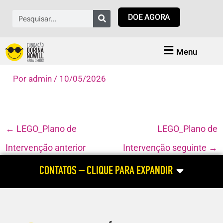
Ir
Pesquisar
DOE AGORA
para
o
conteúdo
Menu
Por
admin
/
10/05/2026
←
LEGO_Plano de
LEGO_Plano de
Intervenção anterior
Intervenção seguinte
→
CONTATOS – CLIQUE PARA EXPANDIR
ATENDIMENTO HABILITAÇÃO E REABILITAÇÃO
(atendimento às pessoas cegas e com baixa visão; dúvidas relacionadas
ao aluno com deficiência visual; cursos profissionalizantes para pessoa
com deficiência visual)