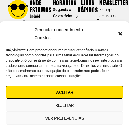
ONDE
HORÁRIOS
LINKS
NEWSLETTER
Tel.: (11) 5087-0999
(opção 2)
ESTAMOS
RÁPIDOS
Segunda a
Fique por
atendimento@fundacaodorina.org.br
Sexta-feira
dentro das
Unidade I
A
08:00 am –
nossas
Rua Doutor
Fundação
BIBLIOTECA E DORINATECA
17:00 pm
novidades e
Diogo de
Gerenciar consentimento |
Soluções em
Sábados e
acontecimentos.
(acervo /catálogo; formatos dos materiais disponíveis para
Faria, 558
Acessibilidade
Cookies
Domingos
empréstimo; devolução e prazos; guia de navegação e inscrição;
Vila
E-
Atuação
fechado
solicitações de
downloads
; etc.)
Clementino –
Olá, visitante!
Para proporcionar uma melhor experiência, usamos
mail
Notícias
SP
tecnologias como cookies para armazenar e/ou acessar informações do
(11) 5087-0990
Junte-se a
dispositivo. O consentimento com essas tecnologias nos permite processar
Unidade II
Nome
biblioteca@fundacaodorina.org.br
Nós
dados como comportamento da navegação ou IDs exclusivos neste site. O
Rua Estado
não consentimento ou a revogação do consentimento pode afetar
Contato
de Israel, 289
REDE DE LEITURA INCLUSIVA
negativamente determinados recursos e funções.
Como
Vila
ENVIAR
(cadastro de instituições e escolas na Dorinateca; doação de livros;
ajudar
Clementino –
⟶
oficina de livros acessíveis; articulações sobre leitura inclusiva; GT –
ACEITAR
Linha Ética
SP
Grupos de Trabalho; etc.)
Fones:
(11)
(11) 5087-0960
leiturainclusiva@fundacaodorina.org.br
REJEITAR
5087-0999
/
5554-0999
COMERCIAL | ORÇAMENTOS
VER PREFERÊNCIAS
Soluções em Acessibilidade