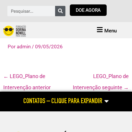
Ir
Pesquisar
DOE AGORA
para
o
conteúdo
Menu
Por
admin
/
09/05/2026
←
LEGO_Plano de
LEGO_Plano de
Intervenção anterior
Intervenção seguinte
→
CONTATOS – CLIQUE PARA EXPANDIR
ATENDIMENTO HABILITAÇÃO E REABILITAÇÃO
(atendimento às pessoas cegas e com baixa visão; dúvidas relacionadas
ao aluno com deficiência visual; cursos profissionalizantes para pessoa
com deficiência visual)