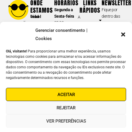
ONDE
HORÁRIOS
LINKS
NEWSLETTER
Tel.: (11) 5087-0999
(opção 2)
ESTAMOS
RÁPIDOS
Segunda a
Fique por
atendimento@fundacaodorina.org.br
Sexta-feira
dentro das
Unidade I
A
08:00 am –
nossas
Rua Doutor
Fundação
BIBLIOTECA E DORINATECA
17:00 pm
novidades e
Diogo de
Gerenciar consentimento |
Soluções em
Sábados e
acontecimentos.
(acervo /catálogo; formatos dos materiais disponíveis para
Faria, 558
Acessibilidade
Cookies
Domingos
empréstimo; devolução e prazos; guia de navegação e inscrição;
Vila
E-
Atuação
fechado
solicitações de
downloads
; etc.)
Clementino –
Olá, visitante!
Para proporcionar uma melhor experiência, usamos
mail
Notícias
SP
tecnologias como cookies para armazenar e/ou acessar informações do
(11) 5087-0990
Junte-se a
dispositivo. O consentimento com essas tecnologias nos permite processar
Unidade II
Nome
biblioteca@fundacaodorina.org.br
Nós
dados como comportamento da navegação ou IDs exclusivos neste site. O
Rua Estado
não consentimento ou a revogação do consentimento pode afetar
Contato
de Israel, 289
REDE DE LEITURA INCLUSIVA
negativamente determinados recursos e funções.
Como
Vila
ENVIAR
(cadastro de instituições e escolas na Dorinateca; doação de livros;
ajudar
Clementino –
⟶
oficina de livros acessíveis; articulações sobre leitura inclusiva; GT –
ACEITAR
Linha Ética
SP
Grupos de Trabalho; etc.)
Fones:
(11)
(11) 5087-0960
leiturainclusiva@fundacaodorina.org.br
REJEITAR
5087-0999
/
5554-0999
COMERCIAL | ORÇAMENTOS
VER PREFERÊNCIAS
Soluções em Acessibilidade