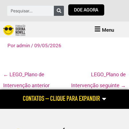
Ir
Pesquisar
DOE AGORA
para
o
conteúdo
Menu
Por
admin
/
09/05/2026
←
LEGO_Plano de
LEGO_Plano de
Intervenção anterior
Intervenção seguinte
→
CONTATOS – CLIQUE PARA EXPANDIR
ATENDIMENTO HABILITAÇÃO E REABILITAÇÃO
(atendimento às pessoas cegas e com baixa visão; dúvidas relacionadas
ao aluno com deficiência visual; cursos profissionalizantes para pessoa
com deficiência visual)