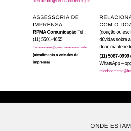
atendimento@fundacaodorina.org.br
ASSESSORIA DE
RELACION
IMPRENSA
COM O DO
RPMA Comunicação
Tel.:
(doação ou escl
(11) 5501-4655
dúvidas sobre a
doar; mantenedo
fundacaodorina@rpmacomunicacao.com.br
(atendimento a veículos de
(11) 5087-0999
imprensa)
WhatsApp – opç
relacionamento@fun
ONDE ESTA