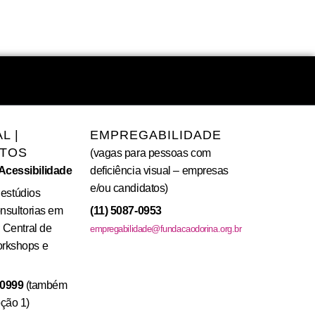
L |
EMPREGABILIDADE
TOS
(vagas para pessoas com
Acessibilidade
deficiência visual – empresas
e/ou candidatos)
; estúdios
onsultorias em
(11) 5087-0953
 Central de
empregabilidade@fundacaodorina.org.br
rkshops e
-0999
(também
ção 1)