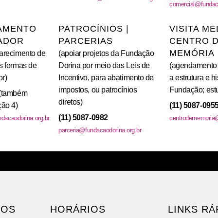
comercial@fundaca
AMENTO
PATROCÍNIOS |
VISITA ME
ADOR
PARCERIAS
CENTRO 
MEMÓRIA
arecimento de
(apoiar projetos da Fundação
s formas de
Dorina por meio das Leis de
(agendamento 
r)
Incentivo, para abatimento de
a estrutura e hi
impostos, ou patrocínios
Fundação; est
(também
diretos)
ão 4)
(11) 5087-095
(11) 5087-0982
dacaodorina.org.br
centrodememoria@
parceria@fundacaodorina.org.br
MOS
HORÁRIOS
LINKS RÁ