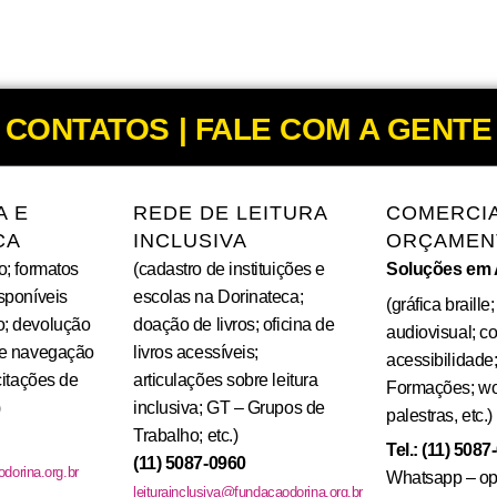
CONTATOS | FALE COM A GENTE
A E
REDE DE LEITURA
COMERCIA
CA
INCLUSIVA
ORÇAMEN
o; formatos
(cadastro de instituições e
Soluções em 
isponíveis
escolas na Dorinateca;
(gráfica braille
o; devolução
doação de livros; oficina de
audiovisual; c
de navegação
livros acessíveis;
acessibilidade;
icitações de
articulações sobre leitura
Formações; wo
)
inclusiva; GT – Grupos de
palestras, etc.)
Trabalho; etc.)
Tel.: (11) 5087
(11) 5087-0960
dorina.org.br
Whatsapp – op
leiturainclusiva@fundacaodorina.org.br