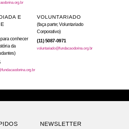
odorina.org.br
DIADA E
VOLUNTARIADO
DE
(faça parte; Voluntariado
Corporativo)
para conhecer
(11) 5087-0971
stória da
voluntariado@fundacaodorina.org.br
udantes)
5
fundacaodorina.org.br
PIDOS
NEWSLETTER