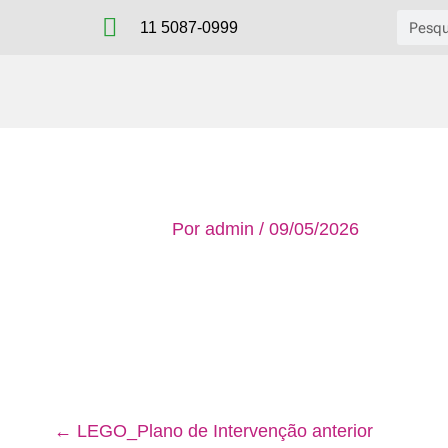
Ir
Pesqu
11 5087-0999
para
o
conteúdo
Por
admin
/
09/05/2026
←
LEGO_Plano de Intervenção anterior