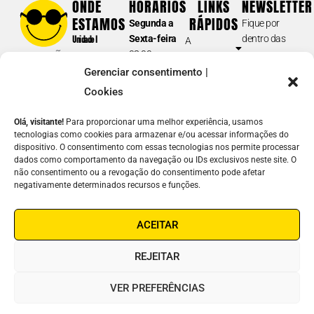
ONDE
HORÁRIOS
LINKS
NEWSLETTER
Tel.: (11) 5087-0999
(opção 2)
ESTAMOS
RÁPIDOS
Segunda a
Fique por
atendimento@fundacaodorina.org.br
Sexta-feira
dentro das
Unidade I
A
08:00 am –
nossas
Rua Doutor
Fundação
BIBLIOTECA E DORINATECA
17:00 pm
novidades e
Diogo de
Gerenciar consentimento |
Soluções em
Sábados e
acontecimentos.
(acervo /catálogo; formatos dos materiais disponíveis para
Faria, 558
Acessibilidade
Cookies
Domingos
empréstimo; devolução e prazos; guia de navegação e inscrição;
Vila
E-
Atuação
fechado
solicitações de
downloads
; etc.)
Clementino –
Olá, visitante!
Para proporcionar uma melhor experiência, usamos
mail
Notícias
SP
tecnologias como cookies para armazenar e/ou acessar informações do
(11) 5087-0990
Junte-se a
dispositivo. O consentimento com essas tecnologias nos permite processar
Unidade II
Nome
biblioteca@fundacaodorina.org.br
Nós
dados como comportamento da navegação ou IDs exclusivos neste site. O
Rua Estado
não consentimento ou a revogação do consentimento pode afetar
Contato
de Israel, 289
REDE DE LEITURA INCLUSIVA
negativamente determinados recursos e funções.
Como
Vila
ENVIAR
(cadastro de instituições e escolas na Dorinateca; doação de livros;
ajudar
Clementino –
⟶
oficina de livros acessíveis; articulações sobre leitura inclusiva; GT –
ACEITAR
Linha Ética
SP
Grupos de Trabalho; etc.)
Fones:
(11)
(11) 5087-0960
leiturainclusiva@fundacaodorina.org.br
REJEITAR
5087-0999
/
5554-0999
COMERCIAL | ORÇAMENTOS
VER PREFERÊNCIAS
Soluções em Acessibilidade