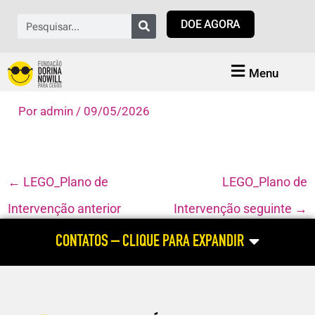
Ir
Pesquisar
DOE AGORA
para
o
conteúdo
Menu
Por
admin
/
09/05/2026
←
LEGO_Plano de
LEGO_Plano de
Intervenção anterior
Intervenção seguinte
→
CONTATOS – CLIQUE PARA EXPANDIR
ATENDIMENTO HABILITAÇÃO E REABILITAÇÃO
(atendimento às pessoas cegas e com baixa visão; dúvidas relacionadas
ao aluno com deficiência visual; cursos profissionalizantes para pessoa
com deficiência visual)