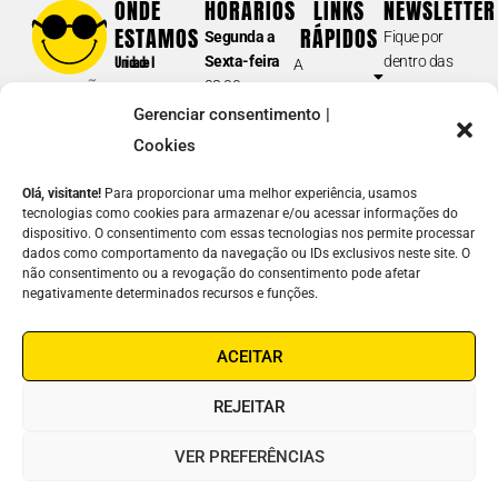
ONDE
HORÁRIOS
LINKS
NEWSLETTER
Tel.: (11) 5087-0999
(opção 2)
ESTAMOS
RÁPIDOS
Segunda a
Fique por
atendimento@fundacaodorina.org.br
Sexta-feira
dentro das
Unidade I
A
08:00 am –
nossas
Rua Doutor
Fundação
BIBLIOTECA E DORINATECA
17:00 pm
novidades e
Diogo de
Gerenciar consentimento |
Soluções em
Sábados e
acontecimentos.
(acervo /catálogo; formatos dos materiais disponíveis para
Faria, 558
Acessibilidade
Cookies
Domingos
empréstimo; devolução e prazos; guia de navegação e inscrição;
Vila
E-
Atuação
fechado
solicitações de
downloads
; etc.)
Clementino –
Olá, visitante!
Para proporcionar uma melhor experiência, usamos
mail
Notícias
SP
tecnologias como cookies para armazenar e/ou acessar informações do
(11) 5087-0990
Junte-se a
dispositivo. O consentimento com essas tecnologias nos permite processar
Unidade II
Nome
biblioteca@fundacaodorina.org.br
Nós
dados como comportamento da navegação ou IDs exclusivos neste site. O
Rua Estado
não consentimento ou a revogação do consentimento pode afetar
Contato
de Israel, 289
REDE DE LEITURA INCLUSIVA
negativamente determinados recursos e funções.
Como
Vila
ENVIAR
(cadastro de instituições e escolas na Dorinateca; doação de livros;
ajudar
Clementino –
⟶
oficina de livros acessíveis; articulações sobre leitura inclusiva; GT –
ACEITAR
Linha Ética
SP
Grupos de Trabalho; etc.)
Fones:
(11)
(11) 5087-0960
leiturainclusiva@fundacaodorina.org.br
REJEITAR
5087-0999
/
5554-0999
COMERCIAL | ORÇAMENTOS
VER PREFERÊNCIAS
Soluções em Acessibilidade