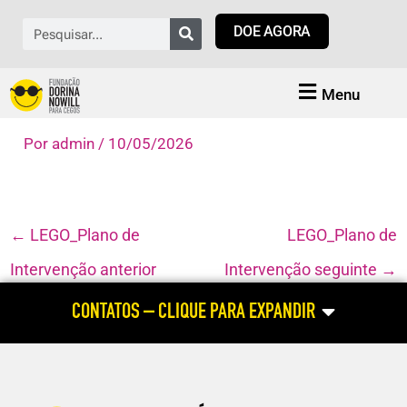
Ir
Pesquisar
DOE AGORA
para
o
conteúdo
Menu
Por
admin
/
10/05/2026
←
LEGO_Plano de
LEGO_Plano de
Intervenção anterior
Intervenção seguinte
→
CONTATOS – CLIQUE PARA EXPANDIR
ATENDIMENTO HABILITAÇÃO E REABILITAÇÃO
(atendimento às pessoas cegas e com baixa visão; dúvidas relacionadas
ao aluno com deficiência visual; cursos profissionalizantes para pessoa
com deficiência visual)