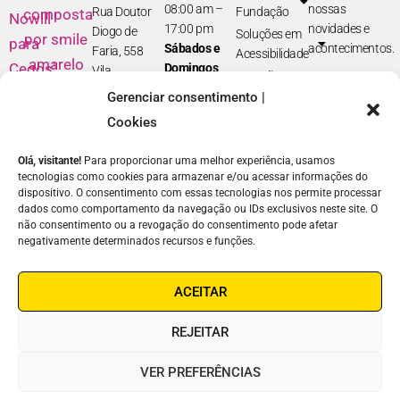
08:00 am –
nossas
Rua Doutor
Fundação
17:00 pm
novidades e
Diogo de
Soluções em
Sábados e
acontecimentos.
Faria, 558
Acessibilidade
Domingos
Vila
E-
Atuação
fechado
Clementino –
Gerenciar consentimento |
mail
Notícias
SP
Junte-se a
Cookies
Unidade II
Nome
Nós
Rua Estado
Olá, visitante!
Para proporcionar uma melhor experiência, usamos
Contato
de Israel, 289
tecnologias como cookies para armazenar e/ou acessar informações do
Como
Vila
dispositivo. O consentimento com essas tecnologias nos permite processar
ENVIAR
ajudar
dados como comportamento da navegação ou IDs exclusivos neste site. O
Clementino –
⟶
Linha Ética
não consentimento ou a revogação do consentimento pode afetar
SP
negativamente determinados recursos e funções.
Fones:
(11)
5087-0999
/
ACEITAR
5554-0999
REJEITAR
VER PREFERÊNCIAS