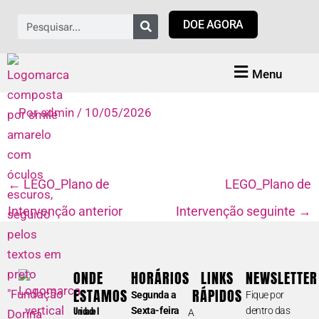
Ir
Pesquisar
DOE AGORA
para
o
conteúdo
Menu
Por
admin
/
10/05/2026
←
LEGO_Plano de
LEGO_Plano de
Intervenção anterior
Intervenção seguinte
→
ONDE
HORÁRIOS
LINKS
NEWSLETTER
ESTAMOS
RÁPIDOS
Segunda a
Fique por
Sexta-feira
dentro das
Unidade I
A