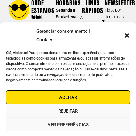
ONDE
HORÁRIOS
LINKS
NEWSLETTER
Tel.: (11) 5087-0999
(opção 2)
ESTAMOS
RÁPIDOS
Segunda a
Fique por
atendimento@fundacaodorina.org.br
Sexta-feira
dentro das
Unidade I
A
08:00 am –
nossas
Rua Doutor
Fundação
BIBLIOTECA E DORINATECA
17:00 pm
novidades e
Diogo de
Gerenciar consentimento |
Soluções em
Sábados e
acontecimentos.
(acervo /catálogo; formatos dos materiais disponíveis para
Faria, 558
Acessibilidade
Cookies
Domingos
empréstimo; devolução e prazos; guia de navegação e inscrição;
Vila
E-
Atuação
fechado
solicitações de
downloads
; etc.)
Clementino –
Olá, visitante!
Para proporcionar uma melhor experiência, usamos
mail
Notícias
SP
tecnologias como cookies para armazenar e/ou acessar informações do
(11) 5087-0990
Junte-se a
dispositivo. O consentimento com essas tecnologias nos permite processar
Unidade II
Nome
biblioteca@fundacaodorina.org.br
Nós
dados como comportamento da navegação ou IDs exclusivos neste site. O
Rua Estado
não consentimento ou a revogação do consentimento pode afetar
Contato
de Israel, 289
REDE DE LEITURA INCLUSIVA
negativamente determinados recursos e funções.
Como
Vila
ENVIAR
(cadastro de instituições e escolas na Dorinateca; doação de livros;
ajudar
Clementino –
⟶
oficina de livros acessíveis; articulações sobre leitura inclusiva; GT –
ACEITAR
Linha Ética
SP
Grupos de Trabalho; etc.)
Fones:
(11)
(11) 5087-0960
leiturainclusiva@fundacaodorina.org.br
REJEITAR
5087-0999
/
5554-0999
COMERCIAL | ORÇAMENTOS
VER PREFERÊNCIAS
Soluções em Acessibilidade