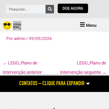
Ir
Pesquisar
DOE AGORA
para
o
conteúdo
Menu
Por
admin
/
09/05/2026
←
LEGO_Plano de
LEGO_Plano de
Intervenção anterior
Intervenção seguinte
→
CONTATOS – CLIQUE PARA EXPANDIR
ATENDIMENTO HABILITAÇÃO E REABILITAÇÃO
(atendimento às pessoas cegas e com baixa visão; dúvidas relacionadas
ao aluno com deficiência visual; cursos profissionalizantes para pessoa
com deficiência visual)