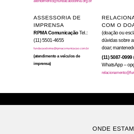
atendimento@fundacaodorina.org.br
ASSESSORIA DE
RELACION
IMPRENSA
COM O DO
RPMA Comunicação
Tel.:
(doação ou escl
(11) 5501-4655
dúvidas sobre a
doar; mantenedo
fundacaodorina@rpmacomunicacao.com.br
(atendimento a veículos de
(11) 5087-0999
imprensa)
WhatsApp – opç
relacionamento@fun
ONDE ESTA