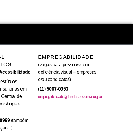
L |
EMPREGABILIDADE
TOS
(vagas para pessoas com
Acessibilidade
deficiência visual – empresas
e/ou candidatos)
; estúdios
onsultorias em
(11) 5087-0953
 Central de
empregabilidade@fundacaodorina.org.br
rkshops e
-0999
(também
ção 1)