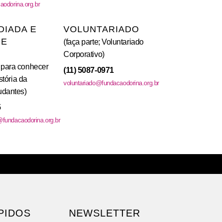
odorina.org.br
DIADA E
VOLUNTARIADO
DE
(faça parte; Voluntariado
Corporativo)
para conhecer
(11) 5087-0971
stória da
voluntariado@fundacaodorina.org.br
udantes)
5
fundacaodorina.org.br
PIDOS
NEWSLETTER