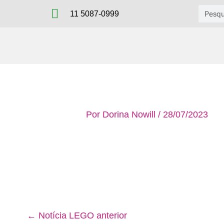
Ir
Pesqu
11 5087-0999
para
o
conteúdo
Por
Dorina Nowill
/
28/07/2023
←
Notícia LEGO anterior