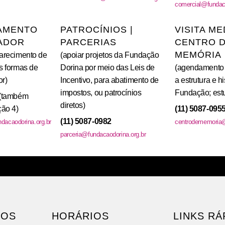
comercial@fundaca
AMENTO
PATROCÍNIOS |
VISITA ME
ADOR
PARCERIAS
CENTRO 
MEMÓRIA
arecimento de
(apoiar projetos da Fundação
s formas de
Dorina por meio das Leis de
(agendamento 
r)
Incentivo, para abatimento de
a estrutura e hi
impostos, ou patrocínios
Fundação; est
(também
diretos)
ão 4)
(11) 5087-095
(11) 5087-0982
dacaodorina.org.br
centrodememoria@
parceria@fundacaodorina.org.br
MOS
HORÁRIOS
LINKS RÁ