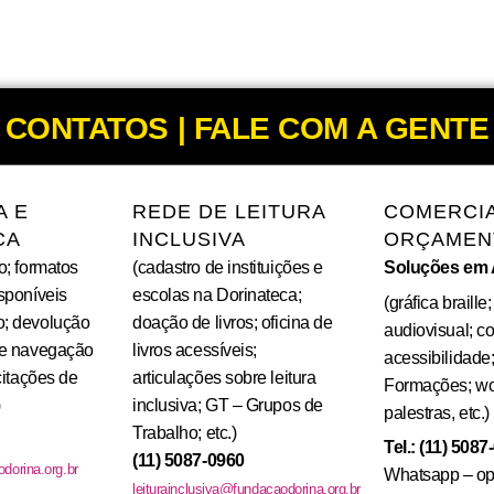
CONTATOS | FALE COM A GENTE
A E
REDE DE LEITURA
COMERCIA
CA
INCLUSIVA
ORÇAMEN
o; formatos
(cadastro de instituições e
Soluções em 
isponíveis
escolas na Dorinateca;
(gráfica braille
o; devolução
doação de livros; oficina de
audiovisual; c
de navegação
livros acessíveis;
acessibilidade;
icitações de
articulações sobre leitura
Formações; wo
)
inclusiva; GT – Grupos de
palestras, etc.)
Trabalho; etc.)
Tel.: (11) 5087
(11) 5087-0960
dorina.org.br
Whatsapp – op
leiturainclusiva@fundacaodorina.org.br